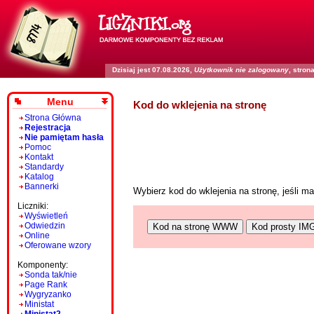
Dzisiaj jest 07.08.2026,
Użytkownik nie zalogowany
, stro
Menu
Kod do wklejenia na stronę
Strona Główna
Rejestracja
Nie pamiętam hasła
Pomoc
Kontakt
Standardy
Katalog
Bannerki
Wybierz kod do wklejenia na stronę, jeśli 
Liczniki:
Wyświetleń
Odwiedzin
Kod na stronę WWW
Kod prosty IM
Online
Oferowane wzory
Komponenty:
Sonda tak/nie
Page Rank
Wygryzanko
Ministat