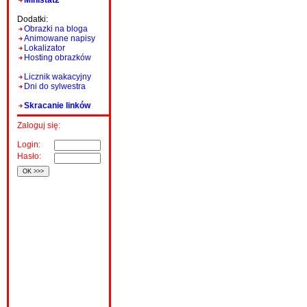
Ministat2
Dodatki:
Obrazki na bloga
Animowane napisy
Lokalizator
Hosting obrazków
Licznik wakacyjny
Dni do sylwestra
Skracanie linków
Zaloguj się:
Login:
Hasło: