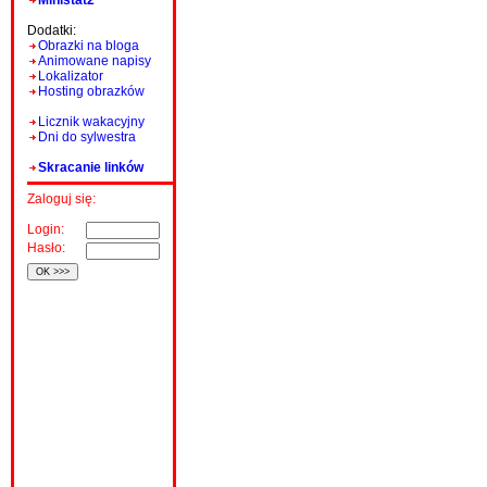
Ministat2
Dodatki:
Obrazki na bloga
Animowane napisy
Lokalizator
Hosting obrazków
Licznik wakacyjny
Dni do sylwestra
Skracanie linków
Zaloguj się:
Login:
Hasło: