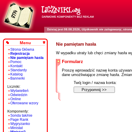
Dzisiaj jest 08.08.2026,
Użytkownik nie zalogowany
, stro
Menu
Nie pamiętam hasła
Strona Główna
W wypadku utraty lub chęci zmiany hasła wyp
Rejestracja
Nie pamiętam hasła
Formularz
Pomoc
Kontakt
Proszę wprowadzić nazwę konta używanego
Standardy
Katalog
dane umożliwiające zmianę hasła. Zmian
Bannerki
Twój login / nazwa konta:
Liczniki:
Wyświetleń
Odwiedzin
Online
Oferowane wzory
Komponenty:
Sonda tak/nie
Page Rank
Wygryzanko
Ministat