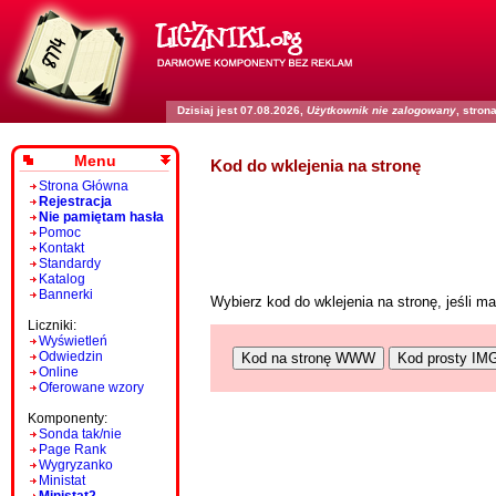
Dzisiaj jest 07.08.2026,
Użytkownik nie zalogowany
, stro
Menu
Kod do wklejenia na stronę
Strona Główna
Rejestracja
Nie pamiętam hasła
Pomoc
Kontakt
Standardy
Katalog
Bannerki
Wybierz kod do wklejenia na stronę, jeśli 
Liczniki:
Wyświetleń
Odwiedzin
Kod na stronę WWW
Kod prosty IM
Online
Oferowane wzory
Komponenty:
Sonda tak/nie
Page Rank
Wygryzanko
Ministat