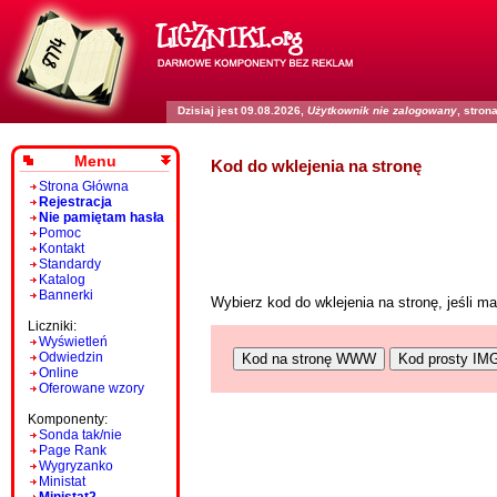
Dzisiaj jest 09.08.2026,
Użytkownik nie zalogowany
, stro
Menu
Kod do wklejenia na stronę
Strona Główna
Rejestracja
Nie pamiętam hasła
Pomoc
Kontakt
Standardy
Katalog
Bannerki
Wybierz kod do wklejenia na stronę, jeśli 
Liczniki:
Wyświetleń
Odwiedzin
Kod na stronę WWW
Kod prosty IM
Online
Oferowane wzory
Komponenty:
Sonda tak/nie
Page Rank
Wygryzanko
Ministat