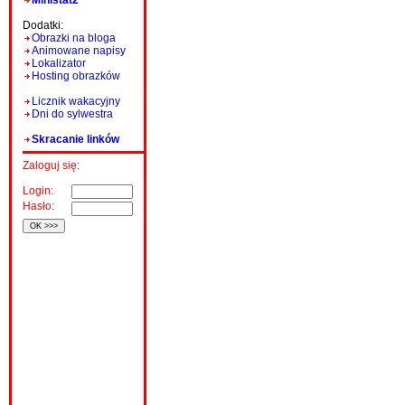
Ministat2
Dodatki:
Obrazki na bloga
Animowane napisy
Lokalizator
Hosting obrazków
Licznik wakacyjny
Dni do sylwestra
Skracanie linków
Zaloguj się:
Login:
Hasło: