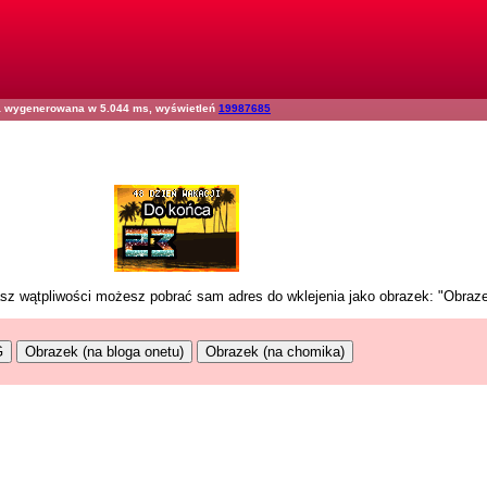
na wygenerowana w 5.044 ms, wyświetleń
19987685
masz wątpliwości możesz pobrać sam adres do wklejenia jako obrazek: "Obraz
G
Obrazek (na bloga onetu)
Obrazek (na chomika)