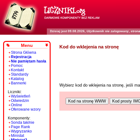
Dzisiaj jest 09.08.2026,
Użytkownik nie zalogowany
, stro
Menu
Kod do wklejenia na stronę
Strona Główna
Rejestracja
Nie pamiętam hasła
Pomoc
Kontakt
Standardy
Katalog
Bannerki
Wybierz kod do wklejenia na stronę, jeśli 
Liczniki:
Wyświetleń
Odwiedzin
Kod na stronę WWW
Kod prosty IM
Online
Oferowane wzory
Komponenty:
Sonda tak/nie
Page Rank
Wygryzanko
Ministat