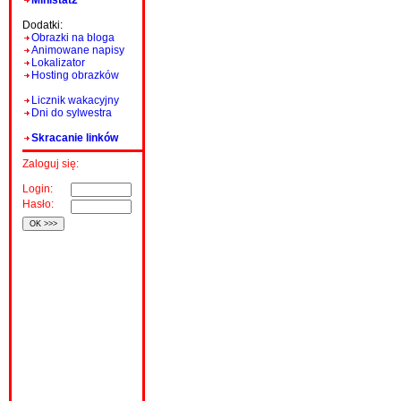
Ministat2
Dodatki:
Obrazki na bloga
Animowane napisy
Lokalizator
Hosting obrazków
Licznik wakacyjny
Dni do sylwestra
Skracanie linków
Zaloguj się:
Login:
Hasło: