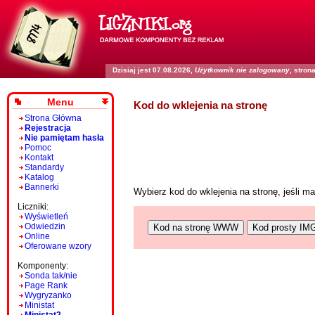
Dzisiaj jest 07.08.2026,
Użytkownik nie zalogowany
, stro
Menu
Kod do wklejenia na stronę
Strona Główna
Rejestracja
Nie pamiętam hasła
Pomoc
Kontakt
Standardy
Katalog
Bannerki
Wybierz kod do wklejenia na stronę, jeśli 
Liczniki:
Wyświetleń
Odwiedzin
Kod na stronę WWW
Kod prosty IM
Online
Oferowane wzory
Komponenty:
Sonda tak/nie
Page Rank
Wygryzanko
Ministat