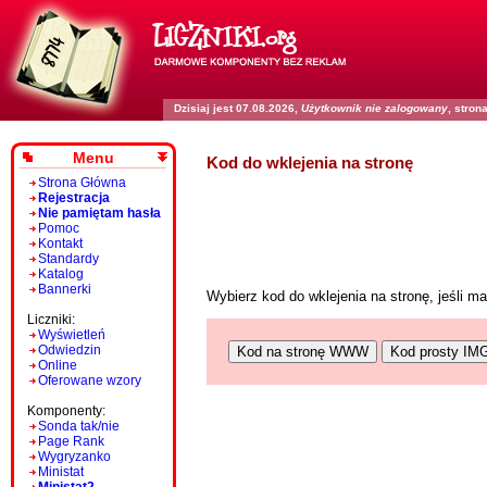
Dzisiaj jest 07.08.2026,
Użytkownik nie zalogowany
, stro
Menu
Kod do wklejenia na stronę
Strona Główna
Rejestracja
Nie pamiętam hasła
Pomoc
Kontakt
Standardy
Katalog
Bannerki
Wybierz kod do wklejenia na stronę, jeśli 
Liczniki:
Wyświetleń
Odwiedzin
Kod na stronę WWW
Kod prosty IM
Online
Oferowane wzory
Komponenty:
Sonda tak/nie
Page Rank
Wygryzanko
Ministat