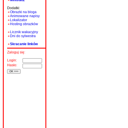
Ministat2
Dodatki:
Obrazki na bloga
Animowane napisy
Lokalizator
Hosting obrazków
Licznik wakacyjny
Dni do sylwestra
Skracanie linków
Zaloguj się:
Login:
Hasło: