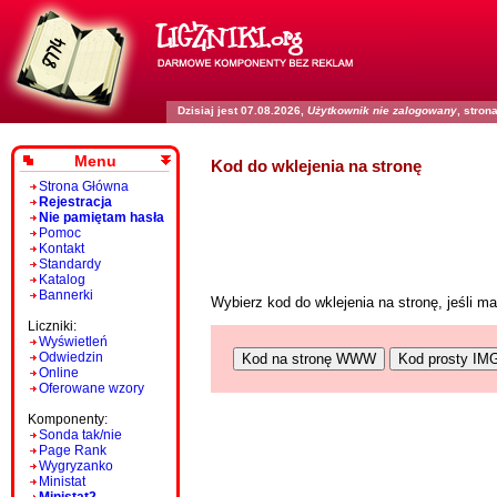
Dzisiaj jest 07.08.2026,
Użytkownik nie zalogowany
, stro
Menu
Kod do wklejenia na stronę
Strona Główna
Rejestracja
Nie pamiętam hasła
Pomoc
Kontakt
Standardy
Katalog
Bannerki
Wybierz kod do wklejenia na stronę, jeśli 
Liczniki:
Wyświetleń
Odwiedzin
Kod na stronę WWW
Kod prosty IM
Online
Oferowane wzory
Komponenty:
Sonda tak/nie
Page Rank
Wygryzanko
Ministat