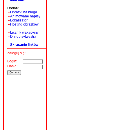
Ministat2
Dodatki:
Obrazki na bloga
Animowane napisy
Lokalizator
Hosting obrazków
Licznik wakacyjny
Dni do sylwestra
Skracanie linków
Zaloguj się:
Login:
Hasło: