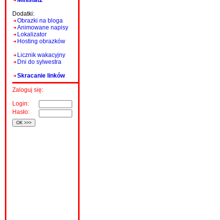
Ministat2
Dodatki:
Obrazki na bloga
Animowane napisy
Lokalizator
Hosting obrazków
Licznik wakacyjny
Dni do sylwestra
Skracanie linków
Zaloguj się:
Login:
Hasło: