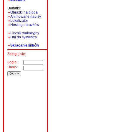
Ministat2
Dodatki:
Obrazki na bloga
Animowane napisy
Lokalizator
Hosting obrazków
Licznik wakacyjny
Dni do sylwestra
Skracanie linków
Zaloguj się:
Login:
Hasło: