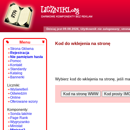
Dzisiaj jest 09.08.2026,
Użytkownik nie zalogowany
, stro
Menu
Kod do wklejenia na stronę
Strona Główna
Rejestracja
Nie pamiętam hasła
Pomoc
Kontakt
Standardy
Katalog
Bannerki
Wybierz kod do wklejenia na stronę, jeśli 
Liczniki:
Wyświetleń
Odwiedzin
Kod na stronę WWW
Kod prosty IM
Online
Oferowane wzory
Komponenty:
Sonda tak/nie
Page Rank
Wygryzanko
Ministat