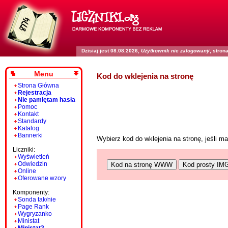
Dzisiaj jest 08.08.2026,
Użytkownik nie zalogowany
, stro
Menu
Kod do wklejenia na stronę
Strona Główna
Rejestracja
Nie pamiętam hasła
Pomoc
Kontakt
Standardy
Katalog
Bannerki
Wybierz kod do wklejenia na stronę, jeśli 
Liczniki:
Wyświetleń
Odwiedzin
Kod na stronę WWW
Kod prosty IM
Online
Oferowane wzory
Komponenty:
Sonda tak/nie
Page Rank
Wygryzanko
Ministat