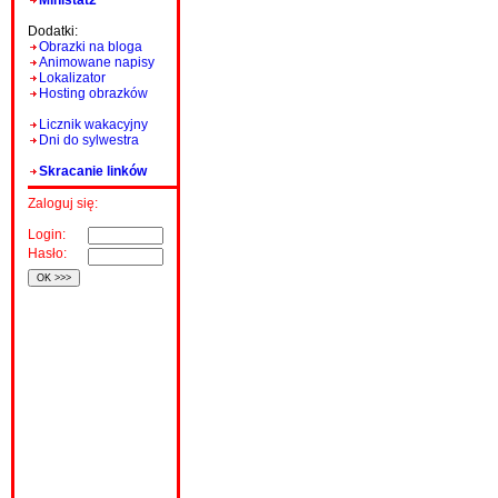
Ministat2
Dodatki:
Obrazki na bloga
Animowane napisy
Lokalizator
Hosting obrazków
Licznik wakacyjny
Dni do sylwestra
Skracanie linków
Zaloguj się:
Login:
Hasło: