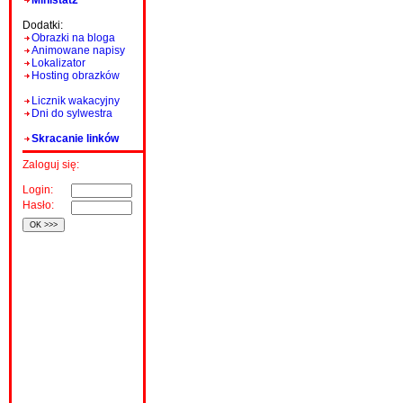
Ministat2
Dodatki:
Obrazki na bloga
Animowane napisy
Lokalizator
Hosting obrazków
Licznik wakacyjny
Dni do sylwestra
Skracanie linków
Zaloguj się:
Login:
Hasło: