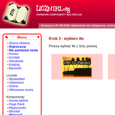
Dzisiaj jest 07.08.2026,
Użytkownik nie zalogowany
, stro
Menu
Krok 3 - wybierz tło
Strona Główna
Proszę wybrać tło z listy poniżej
Rejestracja
Nie pamiętam hasła
Pomoc
Kontakt
Standardy
Katalog
Bannerki
Liczniki:
Wyświetleń
Odwiedzin
Online
Oferowane wzory
Komponenty:
Sonda tak/nie
Page Rank
Wygryzanko
Ministat