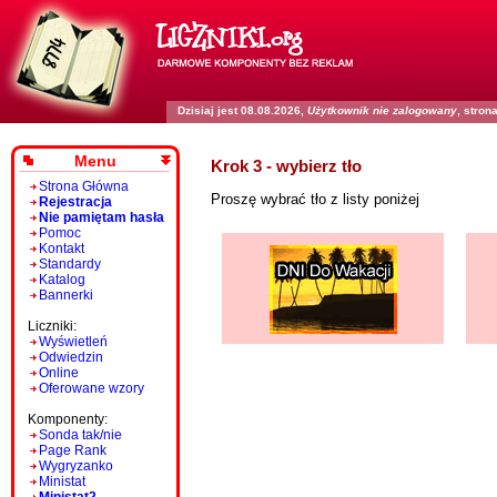
Dzisiaj jest 08.08.2026,
Użytkownik nie zalogowany
, stro
Menu
Krok 3 - wybierz tło
Strona Główna
Proszę wybrać tło z listy poniżej
Rejestracja
Nie pamiętam hasła
Pomoc
Kontakt
Standardy
Katalog
Bannerki
Liczniki:
Wyświetleń
Odwiedzin
Online
Oferowane wzory
Komponenty:
Sonda tak/nie
Page Rank
Wygryzanko
Ministat