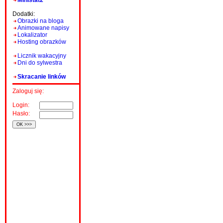
Ministat2
Dodatki:
Obrazki na bloga
Animowane napisy
Lokalizator
Hosting obrazków
Licznik wakacyjny
Dni do sylwestra
Skracanie linków
Zaloguj się:
Login:
Hasło: