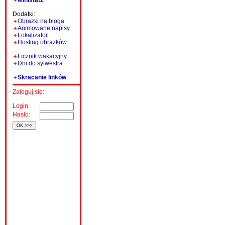
Ministat2
Dodatki:
Obrazki na bloga
Animowane napisy
Lokalizator
Hosting obrazków
Licznik wakacyjny
Dni do sylwestra
Skracanie linków
Zaloguj się:
Login:
Hasło: