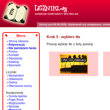
Dzisiaj jest 06.08.2026,
Użytkownik nie zalogowany
, stro
Menu
Krok 3 - wybierz tło
Strona Główna
Proszę wybrać tło z listy poniżej
Rejestracja
Nie pamiętam hasła
Pomoc
Kontakt
Standardy
Katalog
Bannerki
Liczniki:
Wyświetleń
Odwiedzin
Online
Oferowane wzory
Komponenty:
Sonda tak/nie
Page Rank
Wygryzanko
Ministat