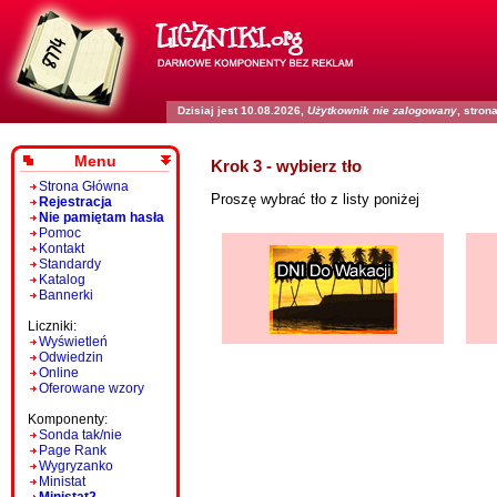
Dzisiaj jest 10.08.2026,
Użytkownik nie zalogowany
, stro
Menu
Krok 3 - wybierz tło
Strona Główna
Proszę wybrać tło z listy poniżej
Rejestracja
Nie pamiętam hasła
Pomoc
Kontakt
Standardy
Katalog
Bannerki
Liczniki:
Wyświetleń
Odwiedzin
Online
Oferowane wzory
Komponenty:
Sonda tak/nie
Page Rank
Wygryzanko
Ministat