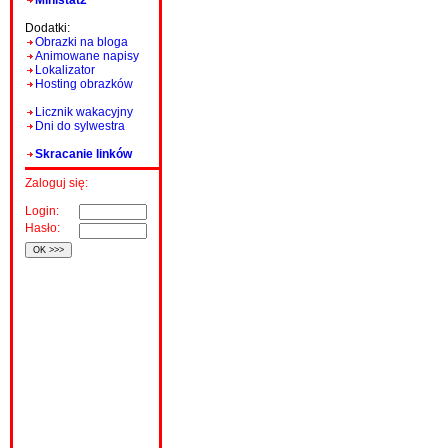
Ministat2
Dodatki:
Obrazki na bloga
Animowane napisy
Lokalizator
Hosting obrazków
Licznik wakacyjny
Dni do sylwestra
Skracanie linków
Zaloguj się:
Login:
Hasło: