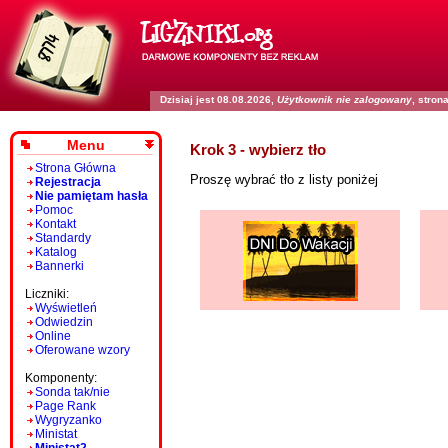
Dzisiaj jest 08.08.2026,
Użytkownik nie zalogowany
, stro
Menu
Krok 3 - wybierz tło
Strona Główna
Proszę wybrać tło z listy poniżej
Rejestracja
Nie pamiętam hasła
Pomoc
Kontakt
Standardy
Katalog
Bannerki
Liczniki:
Wyświetleń
Odwiedzin
Online
Oferowane wzory
Komponenty:
Sonda tak/nie
Page Rank
Wygryzanko
Ministat