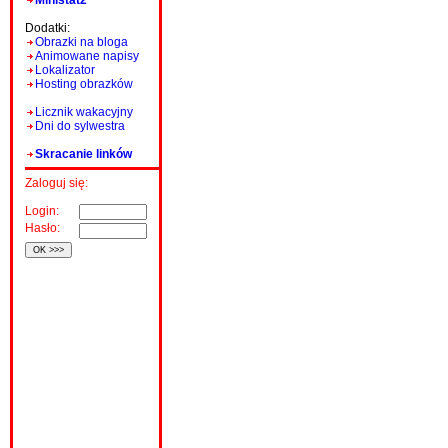
Ministat2
Dodatki:
Obrazki na bloga
Animowane napisy
Lokalizator
Hosting obrazków
Licznik wakacyjny
Dni do sylwestra
Skracanie linków
Zaloguj się:
Login:
Hasło: