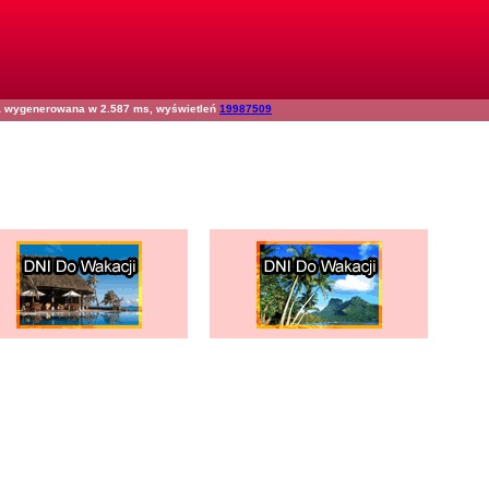
na wygenerowana w 2.587 ms, wyświetleń
19987509