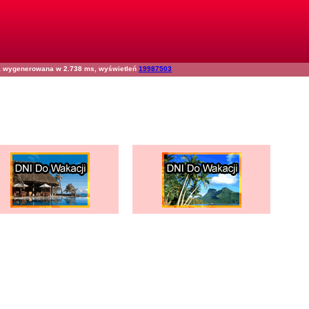
na wygenerowana w 2.738 ms, wyświetleń
19987503