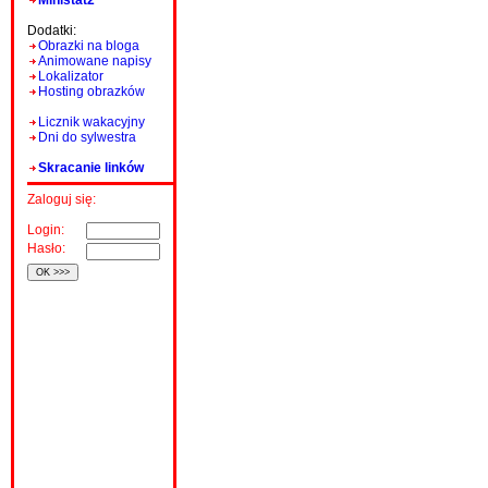
Ministat2
Dodatki:
Obrazki na bloga
Animowane napisy
Lokalizator
Hosting obrazków
Licznik wakacyjny
Dni do sylwestra
Skracanie linków
Zaloguj się:
Login:
Hasło: