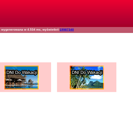
na wygenerowana w 4.534 ms, wyświetleń
19987340