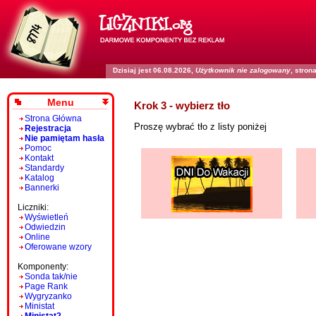
Dzisiaj jest 06.08.2026,
Użytkownik nie zalogowany
, stro
Menu
Krok 3 - wybierz tło
Strona Główna
Proszę wybrać tło z listy poniżej
Rejestracja
Nie pamiętam hasła
Pomoc
Kontakt
Standardy
Katalog
Bannerki
Liczniki:
Wyświetleń
Odwiedzin
Online
Oferowane wzory
Komponenty:
Sonda tak/nie
Page Rank
Wygryzanko
Ministat