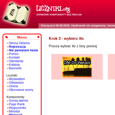
Dzisiaj jest 08.08.2026,
Użytkownik nie zalogowany
, stro
Menu
Krok 3 - wybierz tło
Strona Główna
Proszę wybrać tło z listy poniżej
Rejestracja
Nie pamiętam hasła
Pomoc
Kontakt
Standardy
Katalog
Bannerki
Liczniki:
Wyświetleń
Odwiedzin
Online
Oferowane wzory
Komponenty:
Sonda tak/nie
Page Rank
Wygryzanko
Ministat