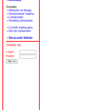
Ministat2
Dodatki:
Obrazki na bloga
Animowane napisy
Lokalizator
Hosting obrazków
Licznik wakacyjny
Dni do sylwestra
Skracanie linków
Zaloguj się:
Login:
Hasło: