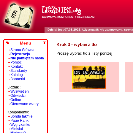
Dzisiaj jest 07.08.2026,
Użytkownik nie zalogowany
, stro
Menu
Krok 3 - wybierz tło
Strona Główna
Proszę wybrać tło z listy poniżej
Rejestracja
Nie pamiętam hasła
Pomoc
Kontakt
Standardy
Katalog
Bannerki
Liczniki:
Wyświetleń
Odwiedzin
Online
Oferowane wzory
Komponenty:
Sonda tak/nie
Page Rank
Wygryzanko
Ministat