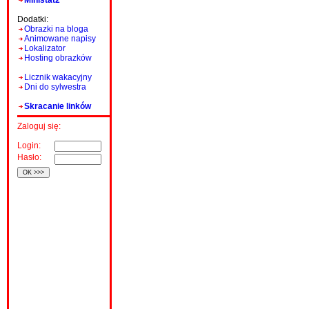
Ministat2
Dodatki:
Obrazki na bloga
Animowane napisy
Lokalizator
Hosting obrazków
Licznik wakacyjny
Dni do sylwestra
Skracanie linków
Zaloguj się:
Login:
Hasło: