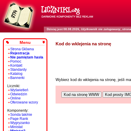
Dzisiaj jest 08.08.2026,
Użytkownik nie zalogowany
, stro
Menu
Kod do wklejenia na stronę
Strona Główna
Rejestracja
Nie pamiętam hasła
Pomoc
Kontakt
Standardy
Katalog
Bannerki
Wybierz kod do wklejenia na stronę, jeśli 
Liczniki:
Wyświetleń
Odwiedzin
Kod na stronę WWW
Kod prosty IM
Online
Oferowane wzory
Komponenty:
Sonda tak/nie
Page Rank
Wygryzanko
Ministat