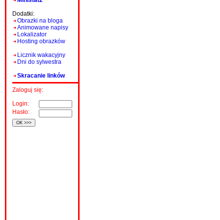
Ministat2
Dodatki:
Obrazki na bloga
Animowane napisy
Lokalizator
Hosting obrazków
Licznik wakacyjny
Dni do sylwestra
Skracanie linków
Zaloguj się:
Login:
Hasło: