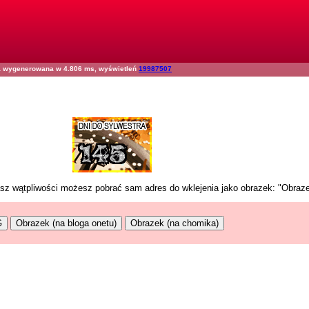
na wygenerowana w 4.806 ms, wyświetleń
19987507
masz wątpliwości możesz pobrać sam adres do wklejenia jako obrazek: "Obraz
G
Obrazek (na bloga onetu)
Obrazek (na chomika)