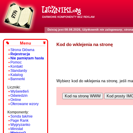
Dzisiaj jest 08.08.2026,
Użytkownik nie zalogowany
, stro
Menu
Kod do wklejenia na stronę
Strona Główna
Rejestracja
Nie pamiętam hasła
Pomoc
Kontakt
Standardy
Katalog
Bannerki
Wybierz kod do wklejenia na stronę, jeśli 
Liczniki:
Wyświetleń
Odwiedzin
Kod na stronę WWW
Kod prosty IM
Online
Oferowane wzory
Komponenty:
Sonda tak/nie
Page Rank
Wygryzanko
Ministat