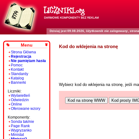
Dzisiaj jest 09.08.2026,
Użytkownik nie zalogowany
, stro
Menu
Kod do wklejenia na stronę
Strona Główna
Rejestracja
Nie pamiętam hasła
Pomoc
Kontakt
Standardy
Katalog
Bannerki
Wybierz kod do wklejenia na stronę, jeśli 
Liczniki:
Wyświetleń
Odwiedzin
Kod na stronę WWW
Kod prosty IM
Online
Oferowane wzory
Komponenty:
Sonda tak/nie
Page Rank
Wygryzanko
Ministat