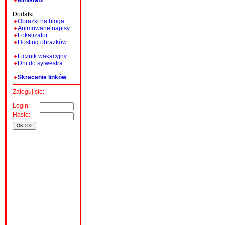
Ministat2
Dodatki:
Obrazki na bloga
Animowane napisy
Lokalizator
Hosting obrazków
Licznik wakacyjny
Dni do sylwestra
Skracanie linków
Zaloguj się:
Login:
Hasło: