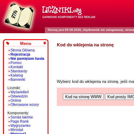
Dzisiaj jest 09.08.2026,
Użytkownik nie zalogowany
, stro
Menu
Kod do wklejenia na stronę
Strona Główna
Rejestracja
Nie pamiętam hasła
Pomoc
Kontakt
Standardy
Katalog
Bannerki
Wybierz kod do wklejenia na stronę, jeśli 
Liczniki:
Wyświetleń
Odwiedzin
Kod na stronę WWW
Kod prosty IM
Online
Oferowane wzory
Komponenty:
Sonda tak/nie
Page Rank
Wygryzanko
Ministat