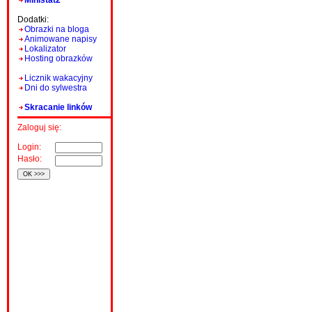
Ministat2
Dodatki:
Obrazki na bloga
Animowane napisy
Lokalizator
Hosting obrazków
Licznik wakacyjny
Dni do sylwestra
Skracanie linków
Zaloguj się:
Login:
Hasło: