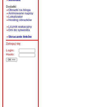
Ministat2
Dodatki:
Obrazki na bloga
Animowane napisy
Lokalizator
Hosting obrazków
Licznik wakacyjny
Dni do sylwestra
Skracanie linków
Zaloguj się:
Login:
Hasło: