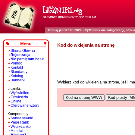
Dzisiaj jest 07.08.2026,
Użytkownik nie zalogowany
, stro
Menu
Kod do wklejenia na stronę
Strona Główna
Rejestracja
Nie pamiętam hasła
Pomoc
Kontakt
Standardy
Katalog
Bannerki
Wybierz kod do wklejenia na stronę, jeśli 
Liczniki:
Wyświetleń
Odwiedzin
Kod na stronę WWW
Kod prosty IM
Online
Oferowane wzory
Komponenty:
Sonda tak/nie
Page Rank
Wygryzanko
Ministat