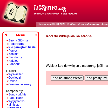
Dzisiaj jest 07.08.2026,
Użytkownik nie zalogowany
, stro
Menu
Kod do wklejenia na stronę
Strona Główna
Rejestracja
Nie pamiętam hasła
Pomoc
Kontakt
Standardy
Katalog
Bannerki
Wybierz kod do wklejenia na stronę, jeśli 
Liczniki:
Wyświetleń
Odwiedzin
Kod na stronę WWW
Kod prosty IM
Online
Oferowane wzory
Komponenty:
Sonda tak/nie
Page Rank
Wygryzanko
Ministat