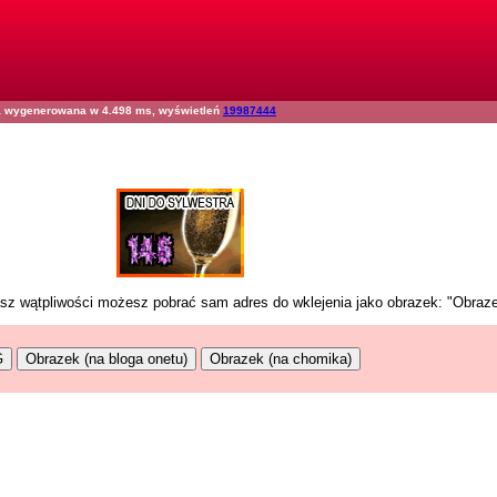
na wygenerowana w 4.498 ms, wyświetleń
19987444
masz wątpliwości możesz pobrać sam adres do wklejenia jako obrazek: "Obraz
G
Obrazek (na bloga onetu)
Obrazek (na chomika)