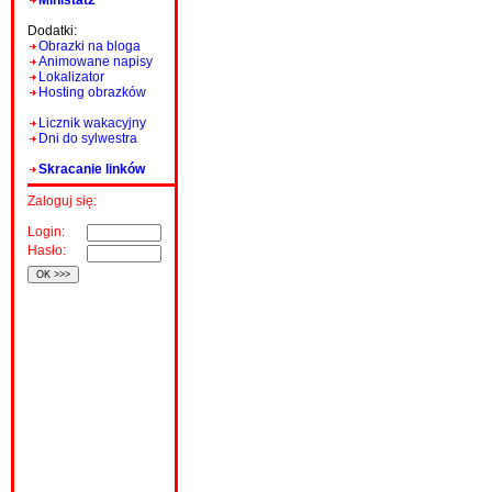
Ministat2
Dodatki:
Obrazki na bloga
Animowane napisy
Lokalizator
Hosting obrazków
Licznik wakacyjny
Dni do sylwestra
Skracanie linków
Zaloguj się:
Login:
Hasło: