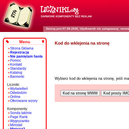
Dzisiaj jest 07.08.2026,
Użytkownik nie zalogowany
, stro
Menu
Kod do wklejenia na stronę
Strona Główna
Rejestracja
Nie pamiętam hasła
Pomoc
Kontakt
Standardy
Katalog
Bannerki
Wybierz kod do wklejenia na stronę, jeśli 
Liczniki:
Wyświetleń
Odwiedzin
Kod na stronę WWW
Kod prosty IM
Online
Oferowane wzory
Komponenty:
Sonda tak/nie
Page Rank
Wygryzanko
Ministat