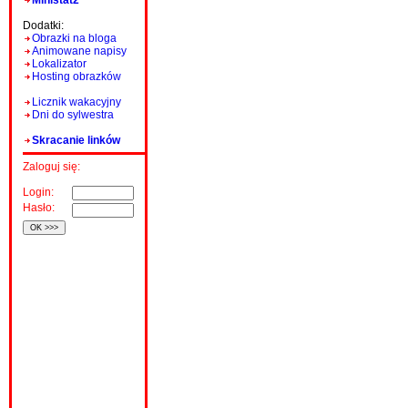
Ministat2
Dodatki:
Obrazki na bloga
Animowane napisy
Lokalizator
Hosting obrazków
Licznik wakacyjny
Dni do sylwestra
Skracanie linków
Zaloguj się:
Login:
Hasło: