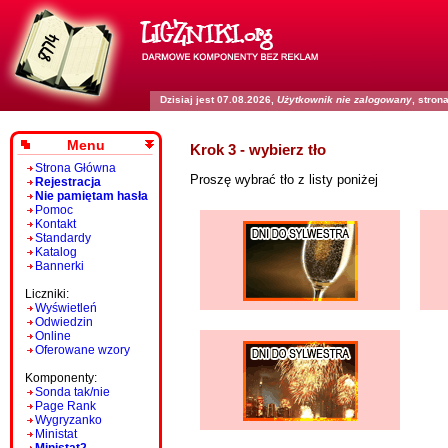
Dzisiaj jest 07.08.2026,
Użytkownik nie zalogowany
, stro
Menu
Krok 3 - wybierz tło
Strona Główna
Proszę wybrać tło z listy poniżej
Rejestracja
Nie pamiętam hasła
Pomoc
Kontakt
Standardy
Katalog
Bannerki
Liczniki:
Wyświetleń
Odwiedzin
Online
Oferowane wzory
Komponenty:
Sonda tak/nie
Page Rank
Wygryzanko
Ministat