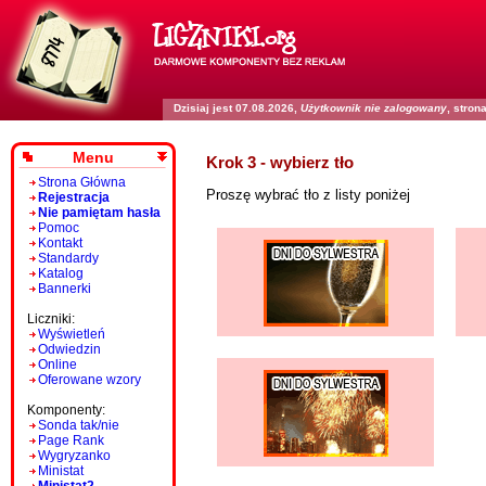
Dzisiaj jest 07.08.2026,
Użytkownik nie zalogowany
, stro
Menu
Krok 3 - wybierz tło
Strona Główna
Proszę wybrać tło z listy poniżej
Rejestracja
Nie pamiętam hasła
Pomoc
Kontakt
Standardy
Katalog
Bannerki
Liczniki:
Wyświetleń
Odwiedzin
Online
Oferowane wzory
Komponenty:
Sonda tak/nie
Page Rank
Wygryzanko
Ministat