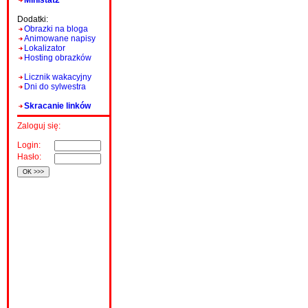
Ministat2
Dodatki:
Obrazki na bloga
Animowane napisy
Lokalizator
Hosting obrazków
Licznik wakacyjny
Dni do sylwestra
Skracanie linków
Zaloguj się:
Login:
Hasło: