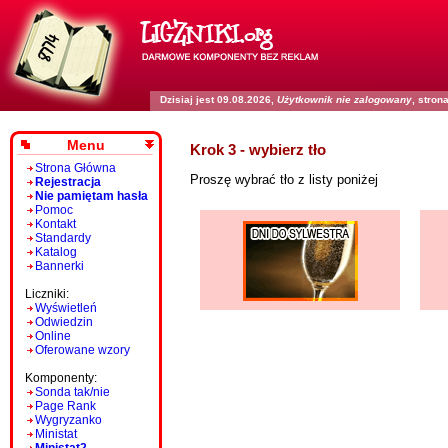
Dzisiaj jest 09.08.2026,
Użytkownik nie zalogowany
, stro
Menu
Krok 3 - wybierz tło
Strona Główna
Proszę wybrać tło z listy poniżej
Rejestracja
Nie pamiętam hasła
Pomoc
Kontakt
Standardy
Katalog
Bannerki
Liczniki:
Wyświetleń
Odwiedzin
Online
Oferowane wzory
Komponenty:
Sonda tak/nie
Page Rank
Wygryzanko
Ministat