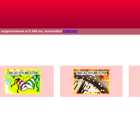
na wygenerowana w 5.168 ms, wyświetleń
19987687