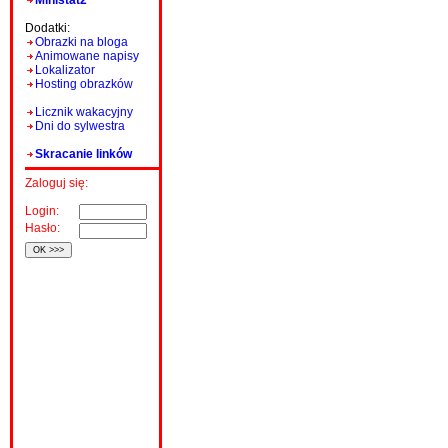
Ministat2
Dodatki:
Obrazki na bloga
Animowane napisy
Lokalizator
Hosting obrazków
Licznik wakacyjny
Dni do sylwestra
Skracanie linków
Zaloguj się:
Login:
Hasło: