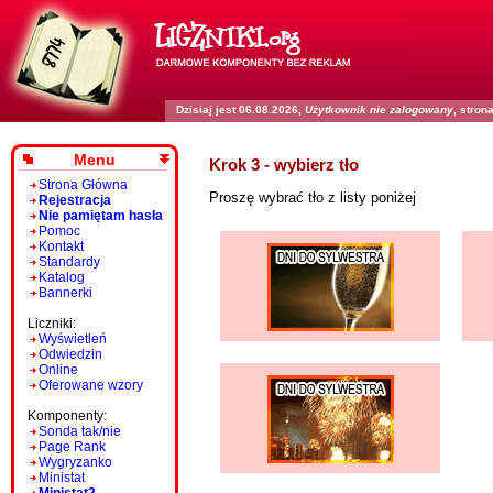
Dzisiaj jest 06.08.2026,
Użytkownik nie zalogowany
, stro
Menu
Krok 3 - wybierz tło
Strona Główna
Proszę wybrać tło z listy poniżej
Rejestracja
Nie pamiętam hasła
Pomoc
Kontakt
Standardy
Katalog
Bannerki
Liczniki:
Wyświetleń
Odwiedzin
Online
Oferowane wzory
Komponenty:
Sonda tak/nie
Page Rank
Wygryzanko
Ministat