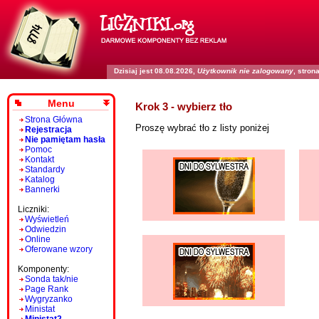
Dzisiaj jest 08.08.2026,
Użytkownik nie zalogowany
, stro
Menu
Krok 3 - wybierz tło
Strona Główna
Proszę wybrać tło z listy poniżej
Rejestracja
Nie pamiętam hasła
Pomoc
Kontakt
Standardy
Katalog
Bannerki
Liczniki:
Wyświetleń
Odwiedzin
Online
Oferowane wzory
Komponenty:
Sonda tak/nie
Page Rank
Wygryzanko
Ministat