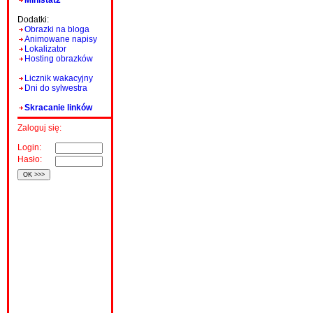
Ministat2
Dodatki:
Obrazki na bloga
Animowane napisy
Lokalizator
Hosting obrazków
Licznik wakacyjny
Dni do sylwestra
Skracanie linków
Zaloguj się:
Login:
Hasło: