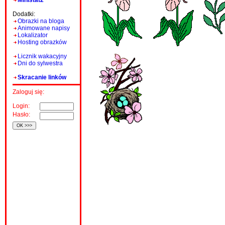
Ministat2
Dodatki:
Obrazki na bloga
Animowane napisy
Lokalizator
Hosting obrazków
Licznik wakacyjny
Dni do sylwestra
Skracanie linków
Zaloguj się:
Login:
Hasło: