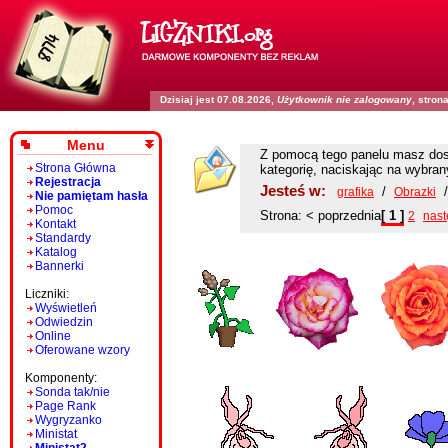
Dzisiaj jest 07.08.2026,
Użytkownik nie zalogowany
, stro
Menu
Z pomocą tego panelu masz dost
Strona Główna
kategorię, naciskając na wybra
Rejestracja
Jesteś w:
/
grafika
Obrazki
Nie pamiętam hasła
Pomoc
Strona:
< poprzednia
[ 1 ]
2
nast
Kontakt
Standardy
Katalog
Bannerki
Liczniki:
Wyświetleń
Odwiedzin
Online
Oferowane wzory
Komponenty:
Sonda tak/nie
Page Rank
Wygryzanko
Ministat