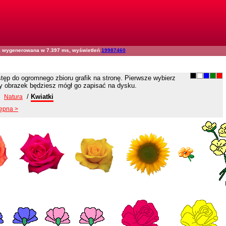
na wygenerowana w 7.397 ms, wyświetleń
19987460
ęp do ogromnego zbioru grafik na stronę. Pierwsze wybierz
ny obrazek będziesz mógł go zapisać na dysku.
/
/
Kwiatki
Natura
ępna >