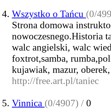
Wszystko o Tańcu
(0/499
Strona domowa instruktor
nowoczesnego.Historia tań
walc angielski, walc wied
foxtrot,samba, rumba,polk
kujawiak, mazur, oberek
http://free.art.pl/taniec
Vinnica
(0/4907) /
0