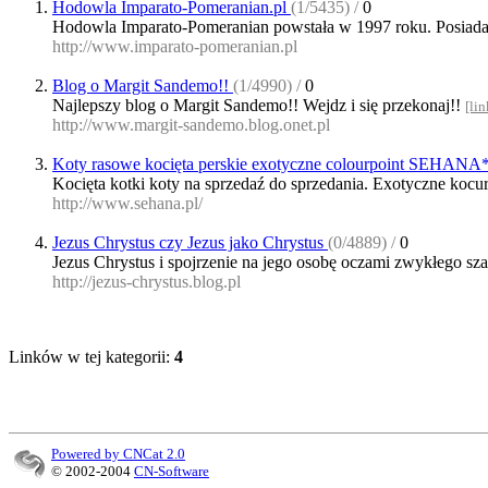
Hodowla Imparato-Pomeranian.pl
(1/5435) /
0
Hodowla Imparato-Pomeranian powstała w 1997 roku. Posiadamy
http://www.imparato-pomeranian.pl
Blog o Margit Sandemo!!
(1/4990) /
0
Najlepszy blog o Margit Sandemo!! Wejdz i się przekonaj!!
[lin
http://www.margit-sandemo.blog.onet.pl
Koty rasowe kocięta perskie exotyczne colourpoint SEHAN
Kocięta kotki koty na sprzedaź do sprzedania. Exotyczne k
http://www.sehana.pl/
Jezus Chrystus czy Jezus jako Chrystus
(0/4889) /
0
Jezus Chrystus i spojrzenie na jego osobę oczami zwykłego sz
http://jezus-chrystus.blog.pl
Linków w tej kategorii:
4
Powered by CNCat 2.0
© 2002-2004
CN-Software