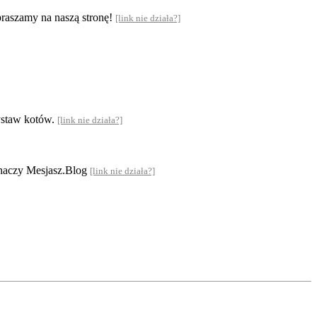
praszamy na naszą stronę!
[link nie działa?]
ystaw kotów.
[link nie działa?]
 znaczy Mesjasz.Blog
[link nie działa?]