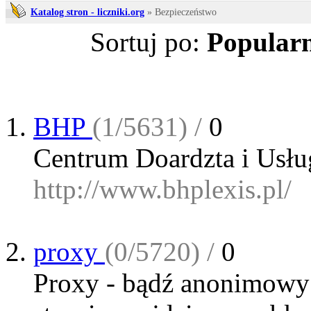
Katalog stron - liczniki.org
» Bezpieczeństwo
Sortuj po:
Popularn
BHP
(1/5631) /
0
Centrum Doardzta i Usł
http://www.bhplexis.pl/
proxy
(0/5720) /
0
Proxy - bądź anonimowy w