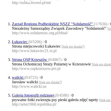
http://ashka.livenet.pl/mt/
Zarząd Regionu Podbeskidzie NSZZ "Solidarność"
(1/7636) /
Niezależny Samorządny Związek Zawodowy "Solidarność"
[l
http://www.solidarnosc.org.pl/bbial/
Łukawiec
(0/5206) /
0
Strona miejscowości Łukawiec
[link nie działa?]
http://www.lukawiec21.xt.pl
Strona OSP Krzeszów
(0/4967) /
0
Strona Ochotniczej Straży Pożarnej w Krzeszowie
[link nie dział
http://www.ospkrzeszow.prv.pl
walicki
(0/4723) /
0
Jaroslaw walicki
[link nie działa?]
http://www.walicki.us
Galeria fotografii rodzinnej
(0/4588) /
0
prywatne fotki zwierzęta psy pieski galeria zdjęć tapety
[link nie
http://artur1968.republika.pl/