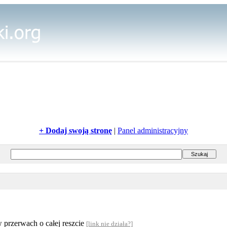
+ Dodaj swoją stronę
|
Panel administracyjny
w przerwach o całej reszcie
[link nie działa?]