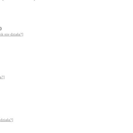
0
ink nie działa?]
a?]
 działa?]