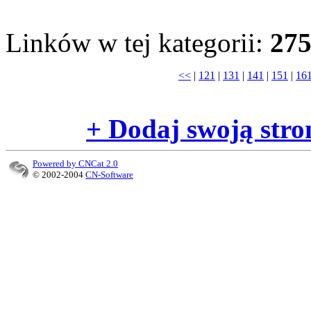
Linków w tej kategorii:
27
<<
|
121
|
131
|
141
|
151
|
16
+ Dodaj swoją stro
Powered by CNCat 2.0
© 2002-2004
CN-Software