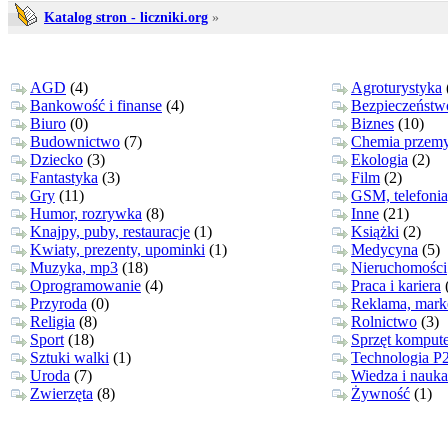
Katalog stron - liczniki.org
»
AGD
(4)
Agroturystyka
Bankowość i finanse
(4)
Bezpieczeństw
Biuro
(0)
Biznes
(10)
Budownictwo
(7)
Chemia przem
Dziecko
(3)
Ekologia
(2)
Fantastyka
(3)
Film
(2)
Gry
(11)
GSM, telefonia
Humor, rozrywka
(8)
Inne
(21)
Knajpy, puby, restauracje
(1)
Książki
(2)
Kwiaty, prezenty, upominki
(1)
Medycyna
(5)
Muzyka, mp3
(18)
Nieruchomości
Oprogramowanie
(4)
Praca i kariera
Przyroda
(0)
Reklama, mark
Religia
(8)
Rolnictwo
(3)
Sport
(18)
Sprzęt komput
Sztuki walki
(1)
Technologia P
Uroda
(7)
Wiedza i nauka
Zwierzęta
(8)
Żywność
(1)