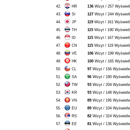
42.
HR
136
Wizyt / 257 Wyświet
43.
SI
127
Wizyt / 244 Wyświet
44.
JP
119
Wizyt / 161 Wyświet
45.
TH
115
Wizyt / 190 Wyświet
46.
ID
115
Wizyt / 167 Wyświet
47.
CN
115
Wizyt / 119 Wyświetl
48.
VE
106
Wizyt / 199 Wyświet
49.
HK
100
Wizyt / 165 Wyświet
50.
CL
97
Wizyt / 156 Wyświetl
51.
SA
96
Wizyt / 180 Wyświetl
52.
TW
93
Wizyt / 204 Wyświetl
53.
KR
93
Wizyt / 148 Wyświetl
54.
VN
89
Wizyt / 195 Wyświetl
55.
EU
89
Wizyt / 104 Wyświetl
56.
RS
82
Wizyt / 324 Wyświetl
57.
EE
81
Wizyt / 136 Wyświetl