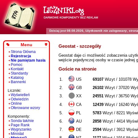
Dzisiaj jest 08.08.2026,
Użytkownik nie zalogowany
, stro
Menu
Geostat - szczegóły
Strona Główna
Geostat daje ci możliwość zobaczenia użytk
Rejestracja
wejście pojedynczej osoby w czasie jednej 
Nie pamiętam hasła
Pomoc
Goście na stronie
Kontakt
Standardy
Katalog
1.
US
69107
Wizyt / 101078 Wy
Bannerki
2.
GB
26102
Wizyt / 37020 Wyś
Liczniki:
Wyświetleń
3.
XX
24551
Wizyt / 36750 Wyś
Odwiedzin
Online
4.
CA
12439
Wizyt / 16240 Wyś
Oferowane wzory
5.
PL
5783
Wizyt / 8221 Wyświ
Komponenty:
Sonda tak/nie
6.
AU
2858
Wizyt / 4414 Wyświ
Page Rank
Wygryzanko
7.
DE
2594
Wizyt / 3912 Wyświ
Ministat
8.
NZ
1177
Wizyt / 1914 Wyświ