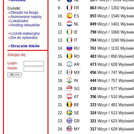
Ministat2
9.
FR
863
Wizyt / 1202 Wyświe
Dodatki:
Obrazki na bloga
10.
ES
853
Wizyt / 1540 Wyświe
Animowane napisy
Lokalizator
11.
NL
849
Wizyt / 1401 Wyświe
Hosting obrazków
12.
IE
798
Wizyt / 1060 Wyświe
Licznik wakacyjny
Dni do sylwestra
13.
IT
784
Wizyt / 1160 Wyświe
Skracanie linków
14.
RU
761
Wizyt / 1132 Wyświe
Zaloguj się:
15.
RO
483
Wizyt / 850 Wyświet
Login:
16.
AR
473
Wizyt / 628 Wyświet
Hasło:
17.
MX
456
Wizyt / 747 Wyświet
18.
IN
444
Wizyt / 757 Wyświet
19.
SG
438
Wizyt / 577 Wyświet
20.
AT
356
Wizyt / 510 Wyświet
21.
BE
333
Wizyt / 481 Wyświet
22.
SE
324
Wizyt / 513 Wyświet
23.
GR
321
Wizyt / 623 Wyświet
24.
MY
317
Wizyt / 629 Wyświet