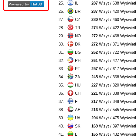
25.
IL
287
Wizyt / 638 Wyświet
26.
BR
287
Wizyt / 420 Wyświet
27.
CZ
280
Wizyt / 460 Wyświet
28.
TR
274
Wizyt / 422 Wyświet
29.
NO
272
Wizyt / 468 Wyświet
30.
DK
272
Wizyt / 371 Wyświet
31.
BG
262
Wizyt / 722 Wyświet
32.
PH
261
Wizyt / 427 Wyświet
33.
PT
257
Wizyt / 617 Wyświet
34.
ZA
245
Wizyt / 368 Wyświet
35.
HU
227
Wizyt / 320 Wyświet
36.
CH
221
Wizyt / 338 Wyświet
37.
FI
217
Wizyt / 348 Wyświet
38.
AE
216
Wizyt / 545 Wyświet
39.
UA
204
Wizyt / 475 Wyświet
40.
SK
169
Wizyt / 397 Wyświet
41.
LT
165
Wizyt / 432 Wyświet