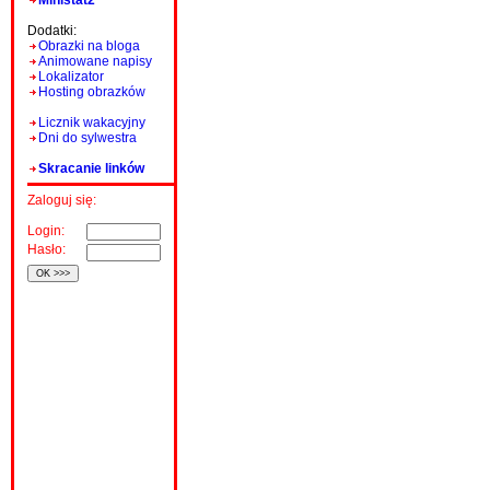
Ministat2
Dodatki:
Obrazki na bloga
Animowane napisy
Lokalizator
Hosting obrazków
Licznik wakacyjny
Dni do sylwestra
Skracanie linków
Zaloguj się:
Login:
Hasło: