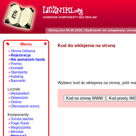
Dzisiaj jest 06.08.2026,
Użytkownik nie zalogowany
, stro
Menu
Kod do wklejenia na stronę
Strona Główna
Rejestracja
Nie pamiętam hasła
Pomoc
Kontakt
Standardy
Katalog
Bannerki
Wybierz kod do wklejenia na stronę, jeśli 
Liczniki:
Wyświetleń
Odwiedzin
Kod na stronę WWW
Kod prosty IM
Online
Oferowane wzory
Komponenty:
Sonda tak/nie
Page Rank
Wygryzanko
Ministat