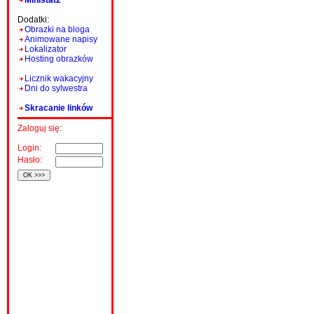
Ministat2
Dodatki:
Obrazki na bloga
Animowane napisy
Lokalizator
Hosting obrazków
Licznik wakacyjny
Dni do sylwestra
Skracanie linków
Zaloguj się:
Login:
Hasło: