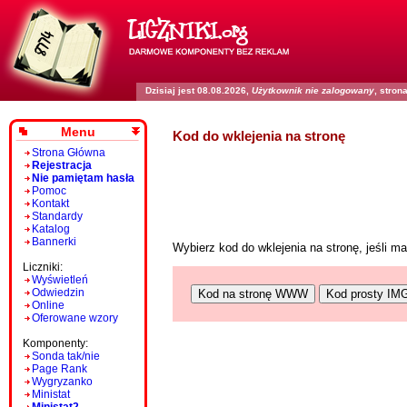
Dzisiaj jest 08.08.2026,
Użytkownik nie zalogowany
, stro
Menu
Kod do wklejenia na stronę
Strona Główna
Rejestracja
Nie pamiętam hasła
Pomoc
Kontakt
Standardy
Katalog
Bannerki
Wybierz kod do wklejenia na stronę, jeśli 
Liczniki:
Wyświetleń
Odwiedzin
Kod na stronę WWW
Kod prosty IM
Online
Oferowane wzory
Komponenty:
Sonda tak/nie
Page Rank
Wygryzanko
Ministat