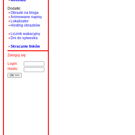
Ministat2
Dodatki:
Obrazki na bloga
Animowane napisy
Lokalizator
Hosting obrazków
Licznik wakacyjny
Dni do sylwestra
Skracanie linków
Zaloguj się:
Login:
Hasło: