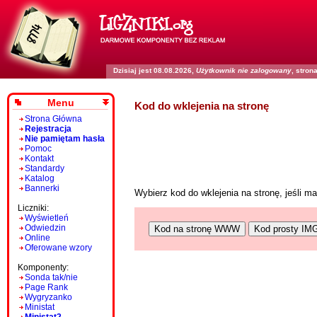
Dzisiaj jest 08.08.2026,
Użytkownik nie zalogowany
, stro
Menu
Kod do wklejenia na stronę
Strona Główna
Rejestracja
Nie pamiętam hasła
Pomoc
Kontakt
Standardy
Katalog
Bannerki
Wybierz kod do wklejenia na stronę, jeśli 
Liczniki:
Wyświetleń
Odwiedzin
Kod na stronę WWW
Kod prosty IM
Online
Oferowane wzory
Komponenty:
Sonda tak/nie
Page Rank
Wygryzanko
Ministat