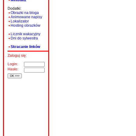
Ministat2
Dodatki:
Obrazki na bloga
Animowane napisy
Lokalizator
Hosting obrazków
Licznik wakacyjny
Dni do sylwestra
Skracanie linków
Zaloguj się:
Login:
Hasło: