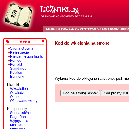
Dzisiaj jest 08.08.2026,
Użytkownik nie zalogowany
, stro
Menu
Kod do wklejenia na stronę
Strona Główna
Rejestracja
Nie pamiętam hasła
Pomoc
Kontakt
Standardy
Katalog
Bannerki
Wybierz kod do wklejenia na stronę, jeśli 
Liczniki:
Wyświetleń
Odwiedzin
Kod na stronę WWW
Kod prosty IM
Online
Oferowane wzory
Komponenty:
Sonda tak/nie
Page Rank
Wygryzanko
Ministat