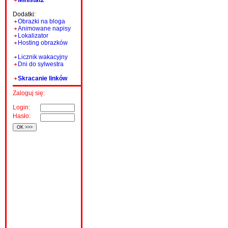
Ministat2
Dodatki:
Obrazki na bloga
Animowane napisy
Lokalizator
Hosting obrazków
Licznik wakacyjny
Dni do sylwestra
Skracanie linków
Zaloguj się:
Login:
Hasło: