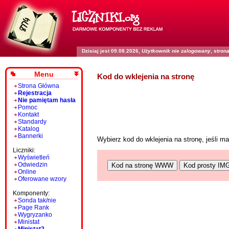
Dzisiaj jest 09.08.2026,
Użytkownik nie zalogowany
, stro
Menu
Kod do wklejenia na stronę
Strona Główna
Rejestracja
Nie pamiętam hasła
Pomoc
Kontakt
Standardy
Katalog
Bannerki
Wybierz kod do wklejenia na stronę, jeśli 
Liczniki:
Wyświetleń
Odwiedzin
Kod na stronę WWW
Kod prosty IM
Online
Oferowane wzory
Komponenty:
Sonda tak/nie
Page Rank
Wygryzanko
Ministat