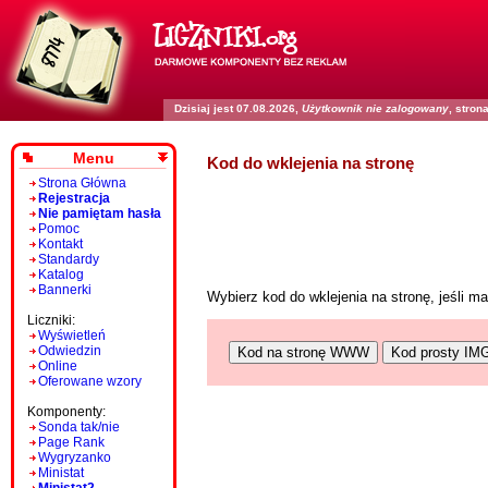
Dzisiaj jest 07.08.2026,
Użytkownik nie zalogowany
, stro
Menu
Kod do wklejenia na stronę
Strona Główna
Rejestracja
Nie pamiętam hasła
Pomoc
Kontakt
Standardy
Katalog
Bannerki
Wybierz kod do wklejenia na stronę, jeśli 
Liczniki:
Wyświetleń
Odwiedzin
Kod na stronę WWW
Kod prosty IM
Online
Oferowane wzory
Komponenty:
Sonda tak/nie
Page Rank
Wygryzanko
Ministat