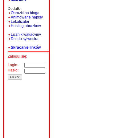
Ministat2
Dodatki:
Obrazki na bloga
Animowane napisy
Lokalizator
Hosting obrazków
Licznik wakacyjny
Dni do sylwestra
Skracanie linków
Zaloguj się:
Login:
Hasło: