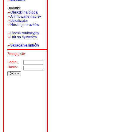
Ministat2
Dodatki:
Obrazki na bloga
Animowane napisy
Lokalizator
Hosting obrazków
Licznik wakacyjny
Dni do sylwestra
Skracanie linków
Zaloguj się:
Login:
Hasło: