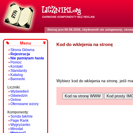
Dzisiaj jest 06.08.2026,
Użytkownik nie zalogowany
, stro
Menu
Kod do wklejenia na stronę
Strona Główna
Rejestracja
Nie pamiętam hasła
Pomoc
Kontakt
Standardy
Katalog
Bannerki
Wybierz kod do wklejenia na stronę, jeśli 
Liczniki:
Wyświetleń
Odwiedzin
Kod na stronę WWW
Kod prosty IM
Online
Oferowane wzory
Komponenty:
Sonda tak/nie
Page Rank
Wygryzanko
Ministat