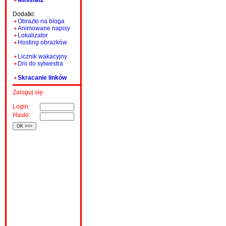
Ministat2
Dodatki:
Obrazki na bloga
Animowane napisy
Lokalizator
Hosting obrazków
Licznik wakacyjny
Dni do sylwestra
Skracanie linków
Zaloguj się:
Login:
Hasło: