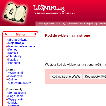
Dzisiaj jest 07.08.2026,
Użytkownik nie zalogowany
, stro
Menu
Kod do wklejenia na stronę
Strona Główna
Rejestracja
Nie pamiętam hasła
Pomoc
Kontakt
Standardy
Katalog
Bannerki
Wybierz kod do wklejenia na stronę, jeśli 
Liczniki:
Wyświetleń
Odwiedzin
Kod na stronę WWW
Kod prosty IM
Online
Oferowane wzory
Komponenty:
Sonda tak/nie
Page Rank
Wygryzanko
Ministat