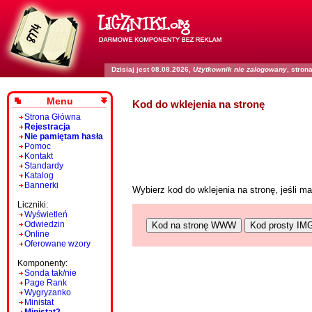
Dzisiaj jest 08.08.2026,
Użytkownik nie zalogowany
, stro
Menu
Kod do wklejenia na stronę
Strona Główna
Rejestracja
Nie pamiętam hasła
Pomoc
Kontakt
Standardy
Katalog
Bannerki
Wybierz kod do wklejenia na stronę, jeśli 
Liczniki:
Wyświetleń
Odwiedzin
Kod na stronę WWW
Kod prosty IM
Online
Oferowane wzory
Komponenty:
Sonda tak/nie
Page Rank
Wygryzanko
Ministat