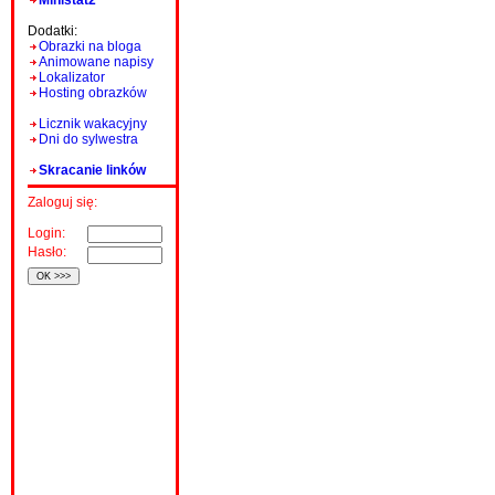
Ministat2
Dodatki:
Obrazki na bloga
Animowane napisy
Lokalizator
Hosting obrazków
Licznik wakacyjny
Dni do sylwestra
Skracanie linków
Zaloguj się:
Login:
Hasło: